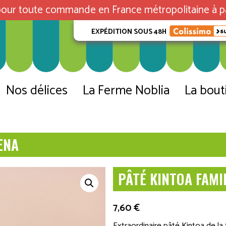
our toute commande en France métropolitaine à pa
EXPÉDITION SOUS 48H
Nos délices
La Ferme Noblia
La bout
ENA
PÂTÉ KINTOA FAM
7,60
€
Extraordinaire pâté Kintoa de la