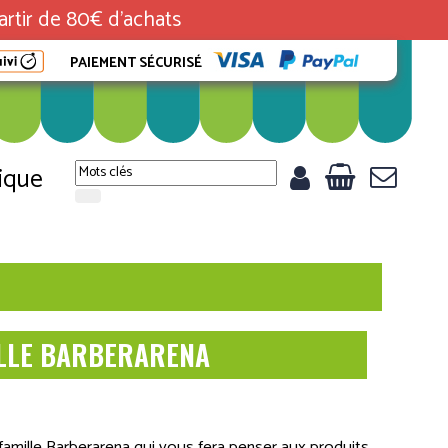
rtir de 80€ d'achats
PAIEMENT SÉCURISÉ
ique
ILLE BARBERARENA
 famille Barberarena qui vous fera penser aux produits