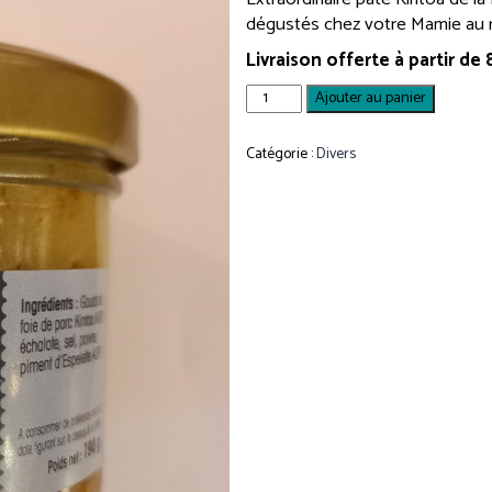
dégustés chez votre Mamie au re
Livraison offerte à partir de
quantité
Ajouter au panier
de
Pâté
Catégorie :
Divers
Kintoa
Famille
Barberarena